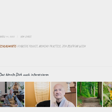
MÄRZ 14, 2022
/
VON
CHRIS
SCHLAGWORTE:
HYBRIDE PRAXIS
,
MONDAY PRACTICE
,
ZEN ZENTRUM WIEN
Das könnte Dich auch interessieren