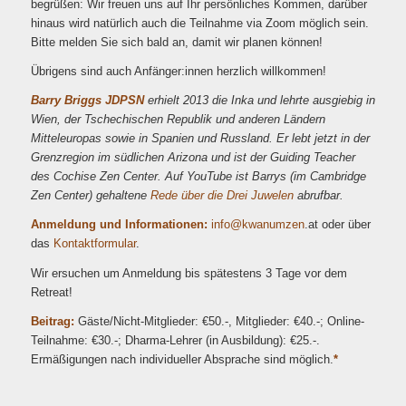
begrüßen: Wir freuen uns auf Ihr persönliches Kommen, darüber
hinaus wird natürlich auch die Teilnahme via Zoom möglich sein.
Bitte melden Sie sich bald an, damit wir planen können!
Übrigens sind auch Anfänger:innen herzlich willkommen!
Barry Briggs JDPSN
erhielt 2013 die Inka und lehrte ausgiebig in
Wien, der Tschechischen Republik und anderen Ländern
Mitteleuropas sowie in Spanien und Russland. Er lebt jetzt in der
Grenzregion im südlichen Arizona und ist der Guiding Teacher
des Cochise Zen Center. Auf YouTube ist Barrys (im Cambridge
Zen Center) gehaltene
Rede über die Drei Juwelen
abrufbar.
Anmeldung und Informationen:
info@kwanumzen
.at oder über
das
Kontaktformular
.
Wir ersuchen um Anmeldung bis spätestens 3 Tage vor dem
Retreat!
Beitrag:
Gäste/Nicht-Mitglieder: €50.-, Mitglieder: €40.-; Online-
Teilnahme: €30.-; Dharma-Lehrer (in Ausbildung): €25.-.
Ermäßigungen nach individueller Absprache sind möglich.
*