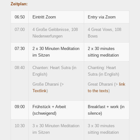
Zeitplan:
06:50
Eintritt Zoom
Entry via Zoom
07:00
4 Große Gelöbnisse, 108
4 Great Vows, 108
Niederwerfungen
Bows
07:30
2 x 30 Minuten Meditation
2 x 30 minutes
im Sitzen
sitting meditation
08:40
Chanten: Heart Sutra (in
Chanting: Heart
English)
Sutra (in English)
Große Dharani (>
Great Dharani (>
link
Textlink
)
to the texts
)
09:00
Frühstück + Arbeit
Breakfast + work (in
(schweigend)
silence)
10:30
3 x 30 Minuten Meditation
3 x 30 minutes
im Sitzen
sitting meditation