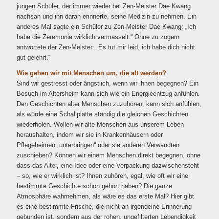
jungen Schüler, der immer wieder bei Zen-Meister Dae Kwang
nachsah und ihn daran erinnerte, seine Medizin zu nehmen. Ein
anderes Mal sagte ein Schüler zu Zen-Meister Dae Kwang: „Ich
habe die Zeremonie wirklich vermasselt.“ Ohne zu zögern
antwortete der Zen-Meister: „Es tut mir leid, ich habe dich nicht
gut gelehrt.“
Wie gehen wir mit Menschen um, die alt werden?
Sind wir gestresst oder ängstlich, wenn wir ihnen begegnen? Ein
Besuch im Altersheim kann sich wie ein Energieentzug anfühlen.
Den Geschichten alter Menschen zuzuhören, kann sich anfühlen,
als würde eine Schallplatte ständig die gleichen Geschichten
wiederholen. Wollen wir alte Menschen aus unserem Leben
heraushalten, indem wir sie in Krankenhäusern oder
Pflegeheimen „unterbringen“ oder sie anderen Verwandten
zuschieben? Können wir einem Menschen direkt begegnen, ohne
dass das Alter, eine Idee oder eine Verpackung dazwischensteht
– so, wie er wirklich ist? Ihnen zuhören, egal, wie oft wir eine
bestimmte Geschichte schon gehört haben? Die ganze
Atmosphäre wahrnehmen, als wäre es das erste Mal? Hier gibt
es eine bestimmte Frische, die nicht an irgendeine Erinnerung
gebunden ist, sondern aus der rohen, ungefilterten Lebendigkeit