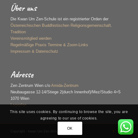
Über uns
Die Kwan Um Zen-Schule ist ein registrierter Orden der
Österreichischen Buddhistischen Religionsgemeinschaft
.
Tradition
Vereinsmitglied werden
Regelmäßige Praxis Termine & Zoom-Links
Impressum & Datenschutz
Adresse
Zen Zentrum Wien c/o
Amida-Zentrum
Neubaugasse 12-14/Stiege 2(durch Innenhof)/Mez/Studio 4+5
1070 Wien
Lageplan
This site uses cookies. By continuing to browse the site, you are
agreeing to our use of cookies.
OK
Copyright - Kwan Um Zen Schule Wien