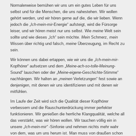
Normalerweise bemühen wir uns um ein gutes Leben für uns
selbst und für die Menschen, die uns nahestehen. Wir wollen
gehört werden, und wir hören gerne auf die, die wir lieben. Wenn
jedoch die „
Ich-mein-mir
-Energie“ aufsteigt, wird die Fürsorge
leiser, und wir hören meist nur uns selbst. Wie
meine
Welt sein
sollte und wie dieses „Ich“ sein möchte.
Mein
Schmerz,
mein
Wissen über richtig und falsch,
meine
Überzeugung, im Recht zu
sein.
Wir können uns dabei ertappen, wie wir uns die „
Ich-mein-mir
-
Kopfhörer“ aufsetzen und dem „
Meine-ach-so-tolle-Meinung
-
Sound“ lauschen oder der „
Meine-eigene-Geschichte
-Stimme“
nachhängen. Wir halten an „
meinen
Verletzungen“ fest sowie an
denjenigen, mit denen wir uns identifizieren und mit denen wir
mitfühlen.
Im Laufe der Zeit wird sich die Qualität dieser Kopfhörer
verbessern und die Rauschunterdrückung immer perfekter
funktionieren. Wir genießen die herrliche Klangqualität, welche all
das verstärkt, was wir hören wollen. Wir tauchen völlig ein in
unsere „
Ich-mein-mir“
-Sinfonie und nehmen nichts mehr wahr
von dem, was um uns herum ist. Man muss von draußen schon