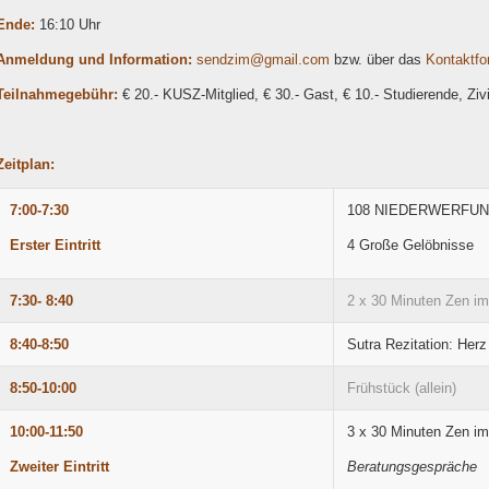
Ende:
16:10 Uhr
Anmeldung und Information:
es
mizdn
iamg@
moc.l
bzw. über das
Kontaktfo
Teilnahmegebühr:
€ 20.- KUSZ-Mitglied, € 30.- Gast, € 10.- Studierende, Zivil
Zeitplan:
7:00-7:30
108 NIEDERWERFU
Erster Eintritt
4 Große Gelöbnisse
7:30- 8:40
2 x 30 Minuten Zen im
8:40-8:50
Sutra Rezitation: Herz
8:50-10:00
Frühstück (allein)
10:00-11:50
3 x 30 Minuten Zen im
Zweiter Eintritt
Beratungsgespräche