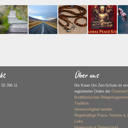
kt
Über uns
/ 55 396 11
Die Kwan Um Zen-Schule ist ei
registrierter Orden der
Österreic
r
Buddhistischen Religionsgemein
Tradition
Vereinsmitglied werden
Regelmäßige Praxis Termine &
Links
Impressum & Datenschutz