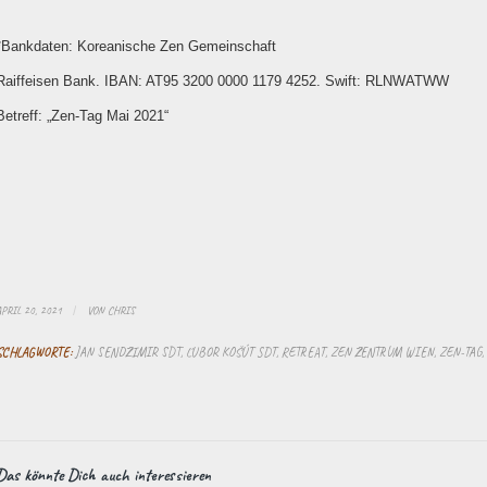
*Bankdaten: Koreanische Zen Gemeinschaft
Raiffeisen Bank. IBAN: AT95 3200 0000 1179 4252. Swift: RLNWATWW
Betreff: „Zen-Tag Mai 2021“
APRIL 20, 2021
/
VON
CHRIS
SCHLAGWORTE:
JAN SENDZIMIR SDT
,
ĽUBOR KOŠÚT SDT
,
RETREAT
,
ZEN ZENTRUM WIEN
,
ZEN-TAG
,
Das könnte Dich auch interessieren