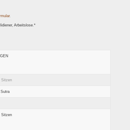
rmular
.
idiener, Arbeitslose.*
NGEN
 Sitzen
 Sutra
 Sitzen