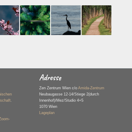
Adresse
n
Zen Zentrum Wien c/o
Amida-Zentrum
hischen
Neubaugasse 12-14/Stiege 2(durch
schaft
.
Innenhof)/Mez/Studio 4+5
1070 Wien
Lageplan
 Zoom-