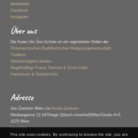
Newsletter
Facebook
Instagram
Über uns
Die Kwan Um Zen-Schule ist ein registrierter Orden der
Österreichischen Buddhistischen Religionsgemeinschaft
.
Tradition
Vereinsmitglied werden
Regelmäßige Praxis Termine & Zoom-Links
Impressum & Datenschutz
Adresse
Zen Zentrum Wien c/o
Amida-Zentrum
Neubaugasse 12-14/Stiege 2(durch Innenhof)/Mez/Studio 4+5
1070 Wien
Lageplan
This site uses cookies. By continuing to browse the site, you are