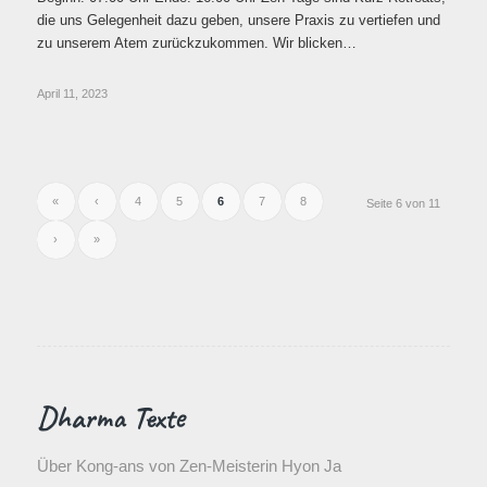
die uns Gelegenheit dazu geben, unsere Praxis zu vertiefen und
zu unserem Atem zurückzukommen. Wir blicken…
April 11, 2023
«
‹
4
5
6
7
8
Seite 6 von 11
›
»
Dharma Texte
Über Kong-ans von Zen-Meisterin Hyon Ja