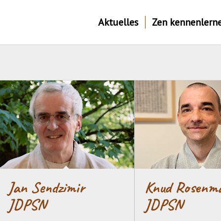
Aktuelles
Zen kennenlern
Jan Sendzimir
Knud Rosenm
JDPSN
JDPSN