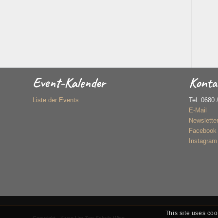
Event-Kalender
Konta
Liste der Events
Tel. 0680 
E-Mail
Newslette
Facebook
Instagram
This site uses coo
Copyright - Kwan Um Zen Schule Wien