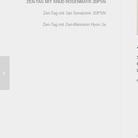
ZEN-TAG MIT KNUD ROSENMAYR JDPSN
Zen-Tag mit Jan Sendzimir JDPSN
Zen-Tag mit Zen-Meisterin Hyon Ja
Zen-Tag
mit Jan
Sendzimir
JDPSN