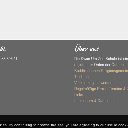
kt
Über uns
/ 55 396 11
Die Kwan Um Zen-Schule ist ei
registrierter Orden der
Österreic
r
Buddhistischen Religionsgemein
Tradition
Vereinsmitglied werden
Regelmäßige Praxis Termine &
Links
Impressum & Datenschutz
kies. By continuing to browse the site, you are agreeing to our use of cooki