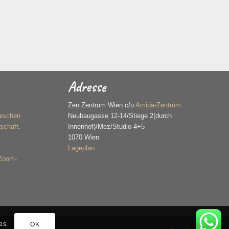
Adresse
n
Zen Zentrum Wien c/o
Amida-Zentrum
hischen
Neubaugasse 12-14/Stiege 2(durch
schaft
.
Innenhof)/Mez/Studio 4+5
1070 Wien
Lageplan
 Zoom-
es.
OK