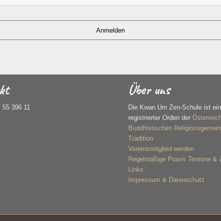
Anmelden
kt
Über uns
/ 55 396 11
Die Kwan Um Zen-Schule ist ei
registrierter Orden der
Österreic
r
Buddhistischen Religionsgemein
Tradition
Vereinsmitglied werden
Regelmäßige Praxis Termine &
Links
Impressum & Datenschutz