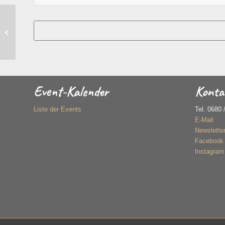
Sitzmeditation
Event-Kalender
Konta
Liste der Events
Tel. 0680 
E-Mail
Newslette
Facebook
Instagram