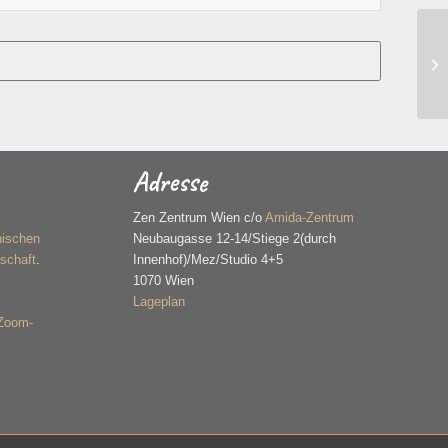
Adresse
n
Zen Zentrum Wien c/o
Amida-Zentrum
hischen
Neubaugasse 12-14/Stiege 2(durch
schaft
.
Innenhof)/Mez/Studio 4+5
1070 Wien
Lageplan
 Zoom-